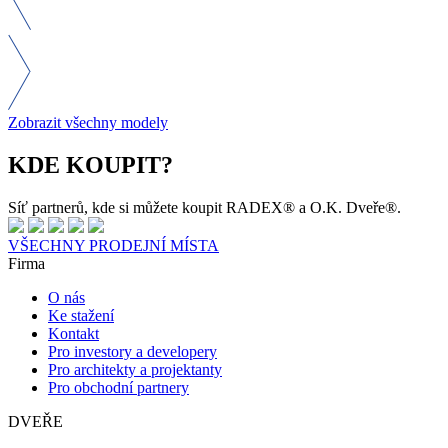
Zobrazit všechny modely
KDE KOUPIT?
Síť partnerů, kde si můžete koupit RADEX® a O.K. Dveře®.
VŠECHNY PRODEJNÍ MÍSTA
Firma
O nás
Ke stažení
Kontakt
Pro investory a developery
Pro architekty a projektanty
Pro obchodní partnery
DVEŘE