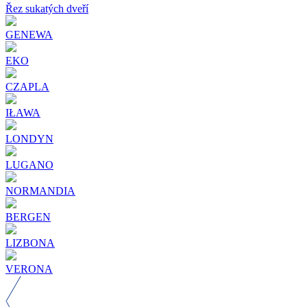
Řez sukatých dveří
GENEWA
EKO
CZAPLA
IŁAWA
LONDYN
LUGANO
NORMANDIA
BERGEN
LIZBONA
VERONA