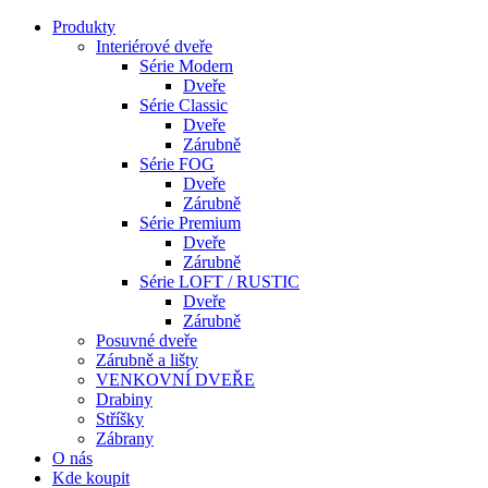
Produkty
Interiérové dveře
Série Modern
Dveře
Série Classic
Dveře
Zárubně
Série FOG
Dveře
Zárubně
Série Premium
Dveře
Zárubně
Série LOFT / RUSTIC
Dveře
Zárubně
Posuvné dveře
Zárubně a lišty
VENKOVNÍ DVEŘE
Drabiny
Stříšky
Zábrany
O nás
Kde koupit