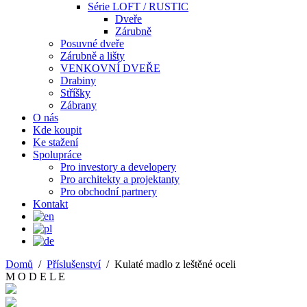
Série LOFT / RUSTIC
Dveře
Zárubně
Posuvné dveře
Zárubně a lišty
VENKOVNÍ DVEŘE
Drabiny
Stříšky
Zábrany
O nás
Kde koupit
Ke stažení
Spolupráce
Pro investory a developery
Pro architekty a projektanty
Pro obchodní partnery
Kontakt
Domů
/
Příslušenství
/
Kulaté madlo z leštěné oceli
M O D E L E