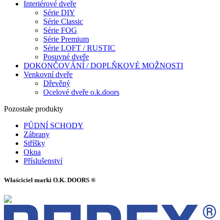
Interiérové dveře
Série DIY
Série Classic
Série FOG
Série Premium
Série LOFT / RUSTIC
Posuvné dveře
DOKONČOVÁNÍ / DOPLŇKOVÉ MOŽNOSTI
Venkovní dveře
Dřevěný
Ocelové dveře o.k.doors
Pozostałe produkty
PŮDNÍ SCHODY
Zábrany
Stříšky
Okna
Příslušenství
Właściciel marki O.K. DOORS ®