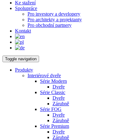
Ke stažení
Spolupráce
Pro investory a developery
Pro architekty a projektanty
Pro obchodní partnery
Kontakt
Toggle navigation
Produkty
Interiérové dveře
Série Modern
Dveře
Série Classic
Dveře
Zárubně
Série FOG
Dveře
Zárubně
Série Premium
Dveře
Zárubně