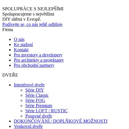
SPOLUPRÁCE S NEJLEPŠÍMI
Spolupracujeme s největšími
DIY sítěmi v Evropě.
Podívejte se, co nás ještě odlišuje
Firma
O nás
Ke stažení
Kontakt
Pro investory a developery
Pro architekty a projektanty
Pro obchodní partnery
DVEŘE
Interiérové dveře
Série DIY
Série Classic
Série FOG
Série Premium
Série LOFT / RUSTIC
Posuvné dveře
DOKONČOVÁNÍ / DOPLŇKOVÉ MOŽNOSTI
Venkovní dveře