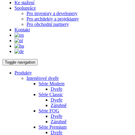
Ke stažení
Spolupráce
Pro investory a developery
Pro architekty a projektanty
Pro obchodní partnery
Kontakt
Toggle navigation
Produkty
Interiérové dveře
Série Modern
Dveře
Série Classic
Dveře
Zárubně
Série FOG
Dveře
Zárubně
Série Premium
Dveře