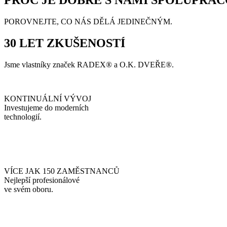
PROČ JE DOBRÉ S NÁMI SPOLUPRAC
POROVNEJTE, CO NÁS DĚLÁ JEDINEČNÝM.
30 LET ZKUŠENOSTÍ
Jsme vlastníky značek RADEX® a O.K. DVEŘE®.
KONTINUÁLNÍ VÝVOJ
Investujeme do moderních
technologií.
VÍCE JAK 150 ZAMĚSTNANCŮ
Nejlepší profesionálové
ve svém oboru.