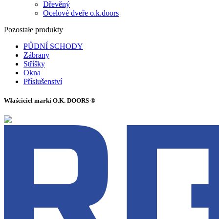
Dřevěný
Ocelové dveře o.k.doors
Pozostałe produkty
PŮDNÍ SCHODY
Zábrany
Stříšky
Okna
Příslušenství
Właściciel marki O.K. DOORS ®