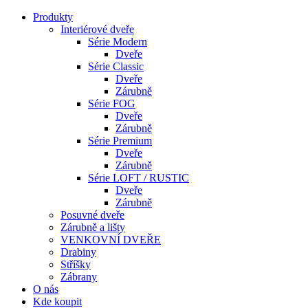
Produkty
Interiérové dveře
Série Modern
Dveře
Série Classic
Dveře
Zárubně
Série FOG
Dveře
Zárubně
Série Premium
Dveře
Zárubně
Série LOFT / RUSTIC
Dveře
Zárubně
Posuvné dveře
Zárubně a lišty
VENKOVNÍ DVEŘE
Drabiny
Stříšky
Zábrany
O nás
Kde koupit