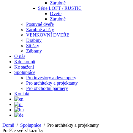
Zárubně
Série LOFT / RUSTIC
Dveře
Zárubně
Posuvné dveře
Zárubně a lišty
VENKOVNÍ DVEŘE
Drabiny
Stříšky
Zábrany
O nás
Kde koupit
Ke stažení
Spolupráce
Pro investory a developery
Pro architekty a projektanty
Pro obchodní partnery
Kontakt
Domů
/
Spolupráce
/
Pro architekty a projektanty
Potěšte své zákazníky