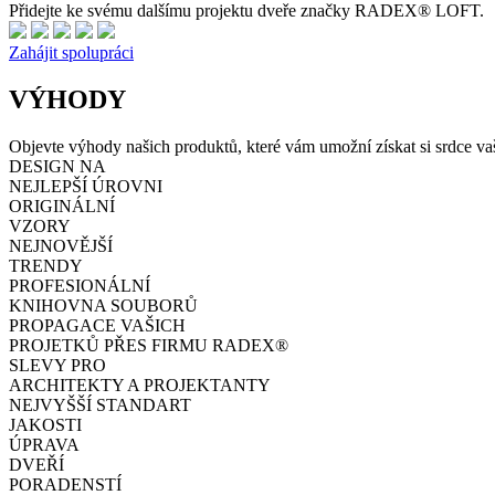
Přidejte ke svému dalšímu projektu dveře značky RADEX® LOFT.
Zahájit spolupráci
VÝHODY
Objevte výhody našich produktů, které vám umožní získat si srdce va
DESIGN NA
NEJLEPŠÍ ÚROVNI
ORIGINÁLNÍ
VZORY
NEJNOVĚJŠÍ
TRENDY
PROFESIONÁLNÍ
KNIHOVNA SOUBORŮ
PROPAGACE VAŠICH
PROJETKŮ PŘES FIRMU RADEX®
SLEVY PRO
ARCHITEKTY A PROJEKTANTY
NEJVYŠŠÍ STANDART
JAKOSTI
ÚPRAVA
DVEŘÍ
PORADENSTÍ