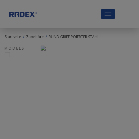
Toggle
navigation
Startseite
/
Zubehöre
/
RUND GRIFF POIERTER STAHL
M O D E L S