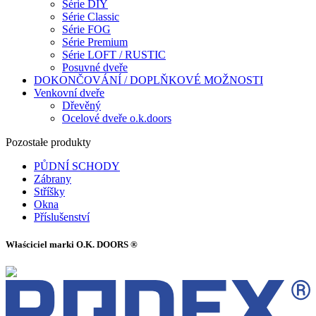
Série DIY
Série Classic
Série FOG
Série Premium
Série LOFT / RUSTIC
Posuvné dveře
DOKONČOVÁNÍ / DOPLŇKOVÉ MOŽNOSTI
Venkovní dveře
Dřevěný
Ocelové dveře o.k.doors
Pozostałe produkty
PŮDNÍ SCHODY
Zábrany
Stříšky
Okna
Příslušenství
Właściciel marki O.K. DOORS ®