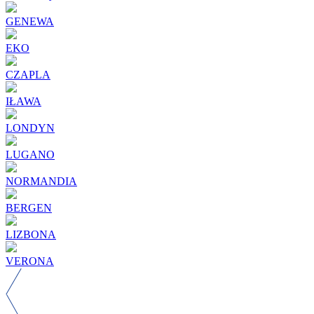
GENEWA
EKO
CZAPLA
IŁAWA
LONDYN
LUGANO
NORMANDIA
BERGEN
LIZBONA
VERONA