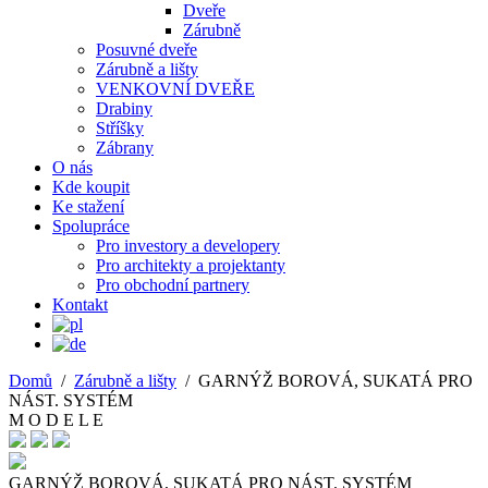
Dveře
Zárubně
Posuvné dveře
Zárubně a lišty
VENKOVNÍ DVEŘE
Drabiny
Stříšky
Zábrany
O nás
Kde koupit
Ke stažení
Spolupráce
Pro investory a developery
Pro architekty a projektanty
Pro obchodní partnery
Kontakt
Domů
/
Zárubně a lišty
/
GARNÝŽ BOROVÁ, SUKATÁ PRO
NÁST. SYSTÉM
M O D E L E
GARNÝŽ BOROVÁ, SUKATÁ PRO NÁST. SYSTÉM