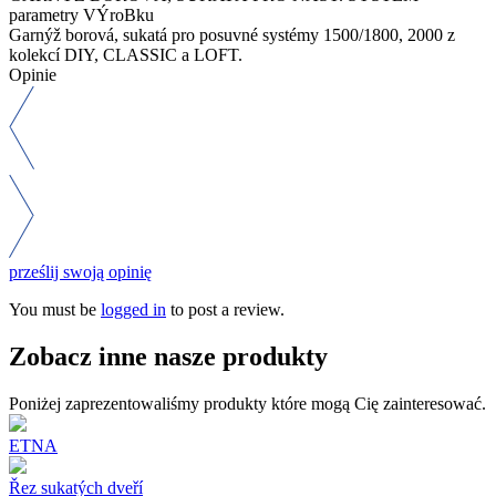
parametry VÝroBku
Garnýž borová, sukatá pro posuvné systémy 1500/1800, 2000 z
kolekcí DIY, CLASSIC a LOFT.
Opinie
prześlij swoją opinię
You must be
logged in
to post a review.
Zobacz inne nasze produkty
Poniżej zaprezentowaliśmy produkty które mogą Cię zainteresować.
ETNA
Řez sukatých dveří