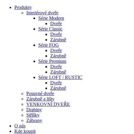
Produkty
Interiérové dveře
Série Modern
Dveře
Série Classic
Dveře
Zárubně
Série FOG
Dveře
Zárubně
Série Premium
Dveře
Zárubně
Série LOFT / RUSTIC
Dveře
Zárubně
Posuvné dveře
Zárubně a lišty
VENKOVNÍ DVEŘE
Drabiny
Stříšky
Zábrany
O nás
Kde koupit