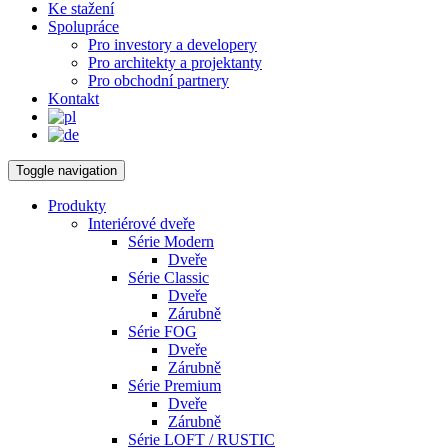
Ke stažení
Spolupráce
Pro investory a developery
Pro architekty a projektanty
Pro obchodní partnery
Kontakt
Toggle navigation
Produkty
Interiérové dveře
Série Modern
Dveře
Série Classic
Dveře
Zárubně
Série FOG
Dveře
Zárubně
Série Premium
Dveře
Zárubně
Série LOFT / RUSTIC