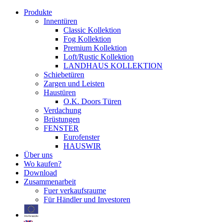
Produkte
Innentüren
Classic Kollektion
Fog Kollektion
Premium Kollektion
Loft/Rustic Kollektion
LANDHAUS KOLLEKTION
Schiebetüren
Zargen und Leisten
Haustüren
O.K. Doors Türen
Verdachung
Brüstungen
FENSTER
Eurofenster
HAUSWIR
Über uns
Wo kaufen?
Download
Zusammenarbeit
Fuer verkaufsraume
Für Händler und Investoren