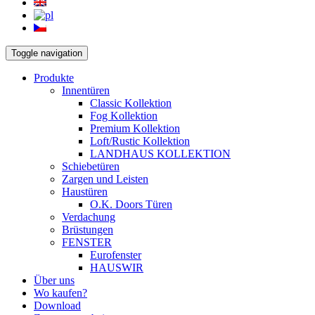
Toggle navigation
Produkte
Innentüren
Classic Kollektion
Fog Kollektion
Premium Kollektion
Loft/Rustic Kollektion
LANDHAUS KOLLEKTION
Schiebetüren
Zargen und Leisten
Haustüren
O.K. Doors Türen
Verdachung
Brüstungen
FENSTER
Eurofenster
HAUSWIR
Über uns
Wo kaufen?
Download