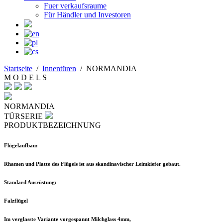
Fuer verkaufsraume
Für Händler und Investoren
Startseite
/
Innentüren
/
NORMANDIA
M O D E L S
NORMANDIA
TÜRSERIE
PRODUKTBEZEICHNUNG
Flügelaufbau:
Rhamen und Platte des Flügels ist aus skandinavischer Leimkiefer gebaut.
Standard Ausrüstung:
Falzflügel
Im verglasste Variante vorgespannt Milchglass 4mm,