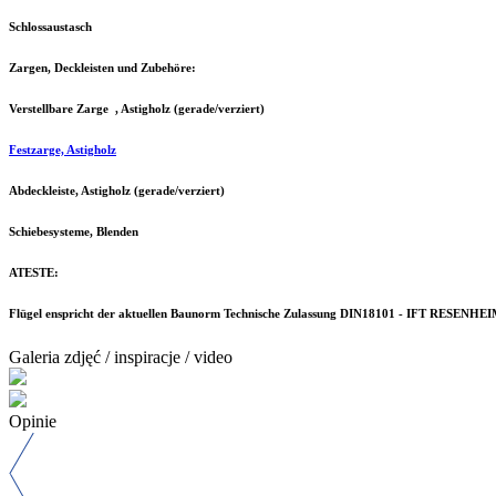
Schlossaustasch
Zargen, Deckleisten und Zubehöre:
Verstellbare Zarge , Astigholz (gerade/verziert)
Festzarge, Astigholz
Abdeckleiste, Astigholz (gerade/verziert)
Schiebesysteme, Blenden
ATESTE:
Flügel enspricht der aktuellen Baunorm Technische Zulassung DIN18101 - IFT RESENHEI
Galeria zdjęć / inspiracje / video
Opinie