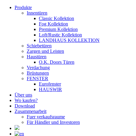
Produkte
Innentüren
Classic Kollektion
Fog Kollektion
Premium Kollektion
Loft/Rustic Kollektion
LANDHAUS KOLLEKTION
Schiebetüren
Zargen und Leisten
Haustüren
O.K. Doors Türen
Verdachung
Brüstungen
FENSTER
Eurofenster
HAUSWIR
Über uns
Wo kaufen?
Download
Zusammenarbeit
Fuer verkaufsraume
Für Händler und Investoren